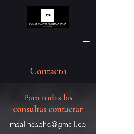
Contacto
Para todas las
consultas contactar
msalinasphd@gmail.co